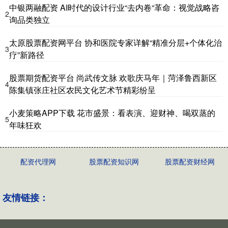
中银两融配资 AI时代的设计行业“去内卷“革命：视觉战略咨
2
询品类独立
太原股票配资网平台 协和医院专家详解“精准分层+个体化治
3
疗”新路径
股票期货配资平台 尚武传文脉 欢歌庆马年｜菏泽鲁西新区
4
陈集镇张庄社区农民文化艺术节精彩纷呈
小麦策略APP下载 花市盛景：看表演、迎财神、喝双蒸的
5
年味狂欢
配资代理网
股票配资知识网
股票配资财经网
友情链接：