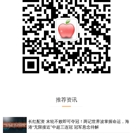
推荐资讯
长红配资 末轮不败即可夺冠！两记世界波掌握命运，海
港“无限接近”中超三连冠 冠军悬念待解