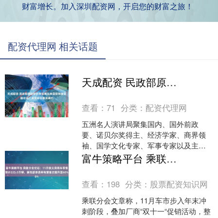
财富增长。加入深圳配资网，开启您的财富之旅！
配资代理网 相关话题
天成配资 民政部原副部长李宝库出席国民保障主题论坛｜民生论坛嘉宾邀约
查看：
71
分类：
配资代理网
五洲名人演讲局聚集国内、国外前政
要、诺贝尔奖得主、经济学家、商界领
袖、国学文化专家、军事专家以及主持
人等专家学者，通过论坛演讲、商务考
富牛策略平台 乘联分会论坛：11月狭义乘用车零售预计225.0万辆，新能源渗透率有望首次提升至60%
察、咨询服务等助力中国经济....
查看：
198
分类：
股票配资知识网
乘联分会文章称，11月车市步入年末冲
刺阶段，叠加厂商“双十一“促销活动，整