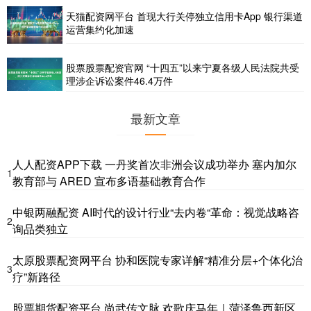
天猫配资网平台 首现大行关停独立信用卡App 银行渠道
运营集约化加速
股票股票配资官网 “十四五”以来宁夏各级人民法院共受
理涉企诉讼案件46.4万件
最新文章
人人配资APP下载 一丹奖首次非洲会议成功举办 塞内加尔
1
教育部与 ARED 宣布多语基础教育合作
中银两融配资 AI时代的设计行业“去内卷“革命：视觉战略咨
2
询品类独立
太原股票配资网平台 协和医院专家详解“精准分层+个体化治
3
疗”新路径
股票期货配资平台 尚武传文脉 欢歌庆马年｜菏泽鲁西新区