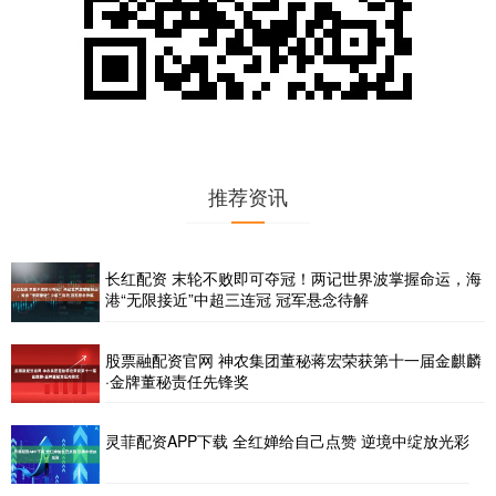
推荐资讯
长红配资 末轮不败即可夺冠！两记世界波掌握命运，海
港“无限接近”中超三连冠 冠军悬念待解
股票融配资官网 神农集团董秘蒋宏荣获第十一届金麒麟
·金牌董秘责任先锋奖
灵菲配资APP下载 全红婵给自己点赞 逆境中绽放光彩