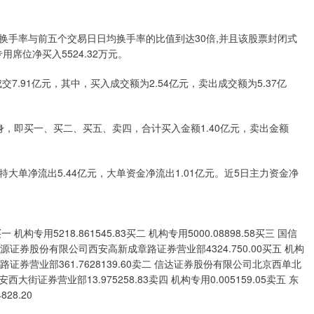
换手率与前五个交易日日均换手率的比值到达30倍,并且该股票封闭式
席位净买入5524.32万元。
.91亿元，其中，买入成交额为2.54亿元，卖出成交额为5.37亿
，即买一、买二、买五、卖四，合计买入金额1.40亿元，卖出金额
大单净流出5.44亿元，大单资金净流出1.01亿元。近5日主力资金净
5218.861545.83买二 机构专用5000.08898.58买三 国信
开源证券股份有限公司西安高新成章路证券营业部4324.750.00买五 机构
一路证券营业部361.7628139.60卖二 信达证券股份有限公司北京西单北
大街证券营业部13.975258.83卖四 机构专用0.005159.05卖五 东
28.20