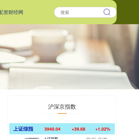
配资财经网
沪深京指数
上证综指
3940.04
+39.68
+1.02%