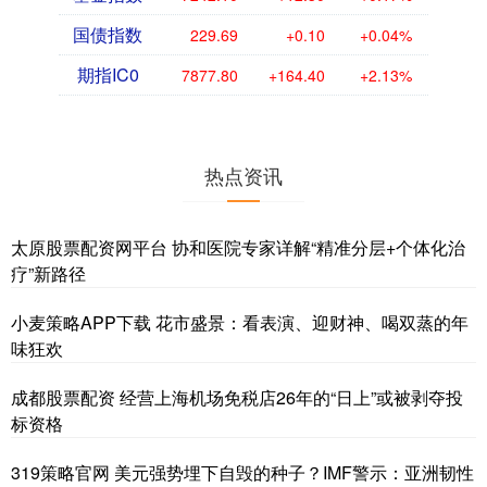
国债指数
229.69
+0.10
+0.04%
期指IC0
7877.80
+164.40
+2.13%
热点资讯
太原股票配资网平台 协和医院专家详解“精准分层+个体化治
疗”新路径
小麦策略APP下载 花市盛景：看表演、迎财神、喝双蒸的年
味狂欢
成都股票配资 经营上海机场免税店26年的“日上”或被剥夺投
标资格
319策略官网 美元强势埋下自毁的种子？IMF警示：亚洲韧性