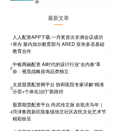
件
最新文章
人人配资APP下载 一丹奖首次非洲会议成功
举办 塞内加尔教育部与 ARED 宣布多语基础
1
教育合作
中银两融配资 AI时代的设计行业“去内卷“革
2
命：视觉战略咨询品类独立
太原股票配资网平台 协和医院专家详解“精准
3
分层+个体化治疗”新路径
股票期货配资平台 尚武传文脉 欢歌庆马年｜
菏泽鲁西新区陈集镇张庄社区农民文化艺术节
4
精彩纷呈