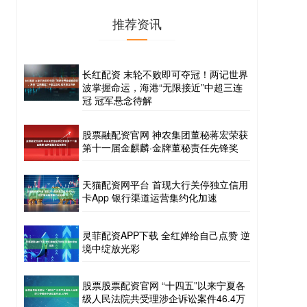
推荐资讯
长红配资 末轮不败即可夺冠！两记世界
波掌握命运，海港“无限接近”中超三连
冠 冠军悬念待解
股票融配资官网 神农集团董秘蒋宏荣获
第十一届金麒麟·金牌董秘责任先锋奖
天猫配资网平台 首现大行关停独立信用
卡App 银行渠道运营集约化加速
灵菲配资APP下载 全红婵给自己点赞 逆
境中绽放光彩
股票股票配资官网 “十四五”以来宁夏各
级人民法院共受理涉企诉讼案件46.4万