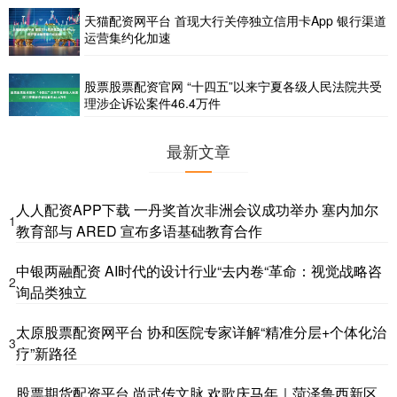
天猫配资网平台 首现大行关停独立信用卡App 银行渠道
运营集约化加速
股票股票配资官网 “十四五”以来宁夏各级人民法院共受
理涉企诉讼案件46.4万件
最新文章
人人配资APP下载 一丹奖首次非洲会议成功举办 塞内加尔
1
教育部与 ARED 宣布多语基础教育合作
中银两融配资 AI时代的设计行业“去内卷“革命：视觉战略咨
2
询品类独立
太原股票配资网平台 协和医院专家详解“精准分层+个体化治
3
疗”新路径
股票期货配资平台 尚武传文脉 欢歌庆马年｜菏泽鲁西新区