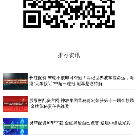
推荐资讯
长红配资 末轮不败即可夺冠！两记世界波掌握命运，海
港“无限接近”中超三连冠 冠军悬念待解
股票融配资官网 神农集团董秘蒋宏荣获第十一届金麒麟
·金牌董秘责任先锋奖
灵菲配资APP下载 全红婵给自己点赞 逆境中绽放光彩