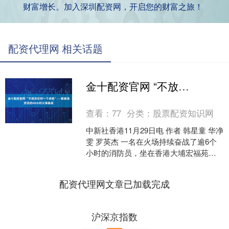
财富增长。加入深圳配资网，开启您的财富之旅！
配资代理网 相关话题
金十配资官网 “不放弃任何一个求助”——香港消防员的48小时火海奋战
查看：
77
分类：
股票配资知识网
中新社香港11月29日电 作者 韩星童 华净
雯 罗英杰 一名在火场持续奋战了逾6个
小时的消防员，坐在香港大埔宏福苑附
近的花坛边休息，黄色头盔和外套放在
手边，头发....
配资代理网文章已加载完成
沪深京指数