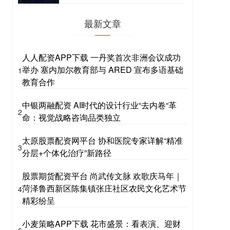
最新文章
人人配资APP下载 一丹奖首次非洲会议成功
举办 塞内加尔教育部与 ARED 宣布多语基础
1
教育合作
中银两融配资 AI时代的设计行业“去内卷“革
2
命：视觉战略咨询品类独立
太原股票配资网平台 协和医院专家详解“精准
3
分层+个体化治疗”新路径
股票期货配资平台 尚武传文脉 欢歌庆马年｜
菏泽鲁西新区陈集镇张庄社区农民文化艺术节
4
精彩纷呈
小麦策略APP下载 花市盛景：看表演、迎财