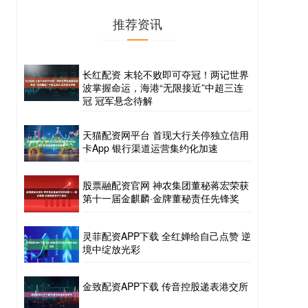
推荐资讯
长红配资 末轮不败即可夺冠！两记世界
波掌握命运，海港“无限接近”中超三连
冠 冠军悬念待解
天猫配资网平台 首现大行关停独立信用
卡App 银行渠道运营集约化加速
股票融配资官网 神农集团董秘蒋宏荣获
第十一届金麒麟·金牌董秘责任先锋奖
灵菲配资APP下载 全红婵给自己点赞 逆
境中绽放光彩
金致配资APP下载 传音控股递表港交所