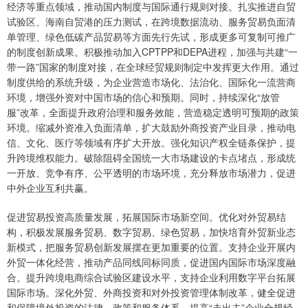
经济等重点领域，推动国内制度与国际通行规则对接。扎实推进自贸
试验区、海南自贸港的压力测试，在跨境数据流动、服务贸易负面清
单管理、绿色低碳产品贸易等方面先行先试，形成更多可复制可推广
的制度创新成果。积极推动加入CPTPP和DEPA进程，加强与共建“一
带一路”国家的制度对接，在全球经贸规则制定中发挥更大作用。通过
制度供给的系统升级，为企业营造市场化、法治化、国际化一流营商
环境，增强外资对中国市场的信心和预期。同时，持续深化“放管
服”改革，全面提升政府治理和服务效能，营造稳定透明可预期的政策
环境。缩减外资准入负面清单，扩大鼓励外商投资产业目录，推动电
信、文化、医疗等领域有序扩大开放。强化知识产权全链条保护，提
升跨境维权能力。破除阻碍全国统一大市场建设的卡点堵点，形成统
一开放、竞争有序、公平透明的市场环境，充分释放市场潜力，促进
中外企业互利共赢。
促进贸易投资高质量发展，拓展国际市场新空间。优化对外贸易结
构，积极发展服务贸易、数字贸易、绿色贸易，加快培育外贸新业态
新模式，把服务贸易创新发展摆在更加重要的位置。支持企业开展内
外贸一体化经营，推动产品同线同标同质，促进国内国际市场深度融
合。提升跨境电商综合试验区建设水平，支持企业利用数字平台拓展
国际市场。深化外贸、外商投资和对外投资管理体制改革，健全促进
和保障境外投资的法律、政策和服务体系，提高“走出去”企业合规经