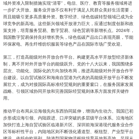
域外资准入限制措施实现“清零”，电信、医疗、教育等服务领域将进
一步扩大开放。服务业开放不仅有利于满足人民群众美好生活需要，
而且能吸引更多高质量外资。数字经济、绿色低碳转型领域已成为全
球竞争的新高地。这些新兴领域开放潜力巨大，应通过制度创新和政
策支持，培育服务贸易、数字贸易、绿色贸易等新增长点。2024年，
我国数字贸易保持良好增长势头，绿色低碳产品出口表现亮眼，节能
环保家电、再生纤维纺织服装等绿色产品在国际市场广受欢迎。
第三，打造高能级对外开放合作平台。构建更高水平开放型经济新体
制，离不开对外开放平台的能级跃升。党的十八大以来，我国围绕多
层次、功能化、国际化的方向加快布局，推进高能级对外开放合作平
台建设。以自贸试验区和海南自贸港为代表的高能级开放平台不断发
展壮大，成为对接国际高标准经贸规则的重要窗口，在服务国家发展
战略、引领区域协同开放和完善国际经贸规则体系方面发挥关键作
用。
推动平台布局从沿海领先向东西协同延伸，增强内生动力。我国已初
步形成沿海引领、内陆跟进、口岸突破的多层级平台体系。沿海地区
加快打造上海自贸试验区临港新片区、深圳前海深港现代服务业合作
区等标杆性平台，内陆地区则不断强化通道型、枢纽型、产业型平台
建设，依托中欧班列、陆港型国家物流枢纽培育开放新高地，呈现从