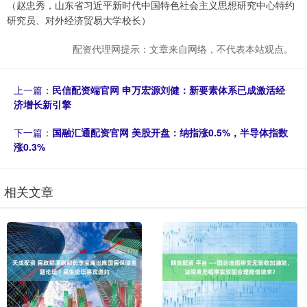
（赵忠秀，山东省习近平新时代中国特色社会主义思想研究中心特约
研究员、对外经济贸易大学校长）
配资代理网提示：文章来自网络，不代表本站观点。
上一篇：
民信配资端官网 申万宏源刘健：新要素体系已成激活经
济增长新引擎
下一篇：
国融汇通配资官网 美股开盘：纳指涨0.5%，半导体指数
涨0.3%
相关文章