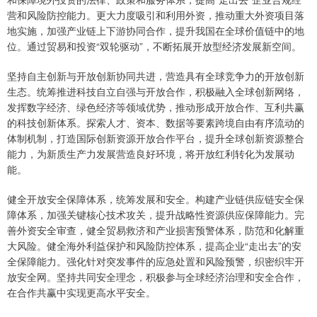
营和风险防控能力。更大力度吸引和利用外资，推动重大外资项目落
地实施，加强产业链上下游协同合作，提升我国在全球价值链中的地
位。通过贸易和投资“双轮驱动”，不断拓展开放型经济发展新空间。
坚持自主创新与开放创新协同共进，营造具有全球竞争力的开放创新
生态。统筹推进科技自立自强与开放合作，积极融入全球创新网络，
发挥数字经济、绿色经济等领域优势，推动形成开放合作、互利共赢
的科技创新体系。探索人才、资本、数据等要素跨境自由有序流动的
体制机制，打造国际创新资源开放合作平台，提升全球创新资源整合
能力，为新质生产力发展营造良好环境，将开放红利转化为发展动
能。
健全开放安全保障体系，统筹发展和安全。构建产业链供应链安全保
障体系，加强关键核心技术攻关，提升战略性资源供应保障能力。完
善外资安全审查，健全贸易救济和产业损害预警体系，防范和化解重
大风险。健全海外利益保护和风险防控体系，提高企业“走出去”的安
全保障能力。强化针对突发事件的应急处置和风险预警，织密织牢开
放安全网。坚持共同安全理念，积极参与全球经济治理和安全合作，
在合作共赢中实现更高水平安全。