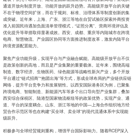
通道开放向制度开放、功能开放的跃升趋势。高能级开放平台的关键
不在于物理空间扩张，而在于规则、标准、治理体系等制度创新的集
成突破。近年来，上海、广东、浙江等地在自贸试验区探索外商投资
准入前国民待遇加负面清单管理模式，“证照分离”、营商环境评估及
优化提升等举措取得显著成效。西安、成都、重庆等内陆城市在跨境
电商、智慧物流、产业园区协同等方面推进制度改革，激发内陆平台
跨境资源配置能力。
聚焦产业功能升级，实现平台与产业融合赋能。高能级开放平台不仅
是政策创新的高地，而且是产业集聚的重要载体。近年来，围绕高端
制造、数字经济、生物医药、绿色能源等战略性新兴产业，多个开放
平台通过“链式招商”“抱团出海”等方式，形成全球布局的产业链供应链
网络，提升平台竞争力和发展韧性。以西安国际港务区为例，已聚集
跨境电商、智能制造、新能源汽车等多个出口导向型产业集群，叠加
西安综合保税区、陆港型国家物流枢纽等的政策优势，实现产业、通
道、平台的深度耦合。山东、浙江等地的中国—上海合作组织地方经
贸合作示范区等也在构建“买全球、卖全球”的现代流通体系中实现能
级跃升。
积极参与全球经贸规则重构，增强平台国际影响力。随着RCEP深入