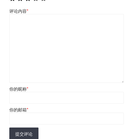
评论内容
*
你的昵称
*
你的邮箱
*
提交评论