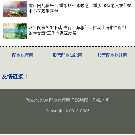
道正网配资平台 重阳庆生添暖意！重庆40位老人在养护
中心享双重喜悦
派生配资APP下载 央行上海总部：推动上海市金融“五
篇大文章”工作向纵深发展
配资代理网
股票配资知识网
股票配资财经网
友情链接：
Powered by
配资代理网
RSS地图
HTML地图
Copyright
© 2013-2025