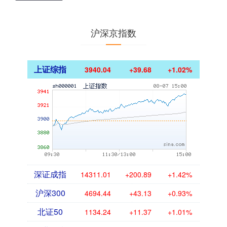
沪深京指数
上证综指
3940.04
+39.68
+1.02%
深证成指
14311.01
+200.89
+1.42%
沪深300
4694.44
+43.13
+0.93%
北证50
1134.24
+11.37
+1.01%