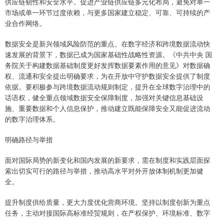
供应链韧性和安全水平。促进产业链供应链多元化布局，避免对单一
市场或单一环节过度依赖，与更多国家建立稳定、可靠、可持续的产
业合作网络。
数据安全是新兴领域风险防范的重点。在数字经济和跨境数据流动快
速发展的背景下，数据已成为国家基础性战略性资源。《中共中央 国
务院关于构建数据基础制度更好发挥数据要素作用的意见》对数据确
权、流通和安全提出明确要求，为在开放中守护数据安全提供了制度
依据。要积极参与跨境数据流动规则制定，提升在全球数字治理中的
话语权，健全重点领域数据安全保障制度，加强对关键信息基础设
施、重要数据和个人信息保护，推动建立既能保障安全又能促进流动
的数字治理体系。
明确路径与举措
面对国际局势的新变化和国内发展的新要求，需在制度和实践层面探
索出切实可行的路径与举措，推动高水平对外开放体制机制更加健
全。
提升制度供给质量，更大力度优化营商环境。坚持以制度创新为重点
任务，主动对接国际高标准经贸规则，在产权保护、环境标准、数字