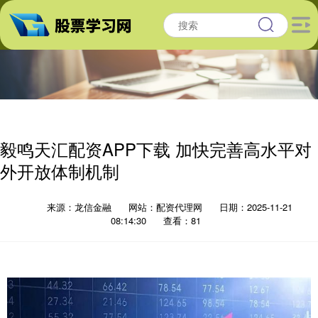
毅鸣天汇配资APP下载 加快完善高水平对
外开放体制机制
来源：龙信金融
网站：配资代理网
日期：2025-11-21
08:14:30
查看：81