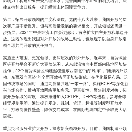
影响力；构建企业合规治理体系，完善面向中小企业的制度培训、法
律支持和出口服务，提升经营主体国际竞争力。
第二，拓展开放领域的广度和深度。党的十八大以来，我国开放的层
次和广度不断提升。但与高质量发展的要求相比，开放领域还需进一
步拓展。2024年中央经济工作会议提出，有序扩大自主开放和单边开
放。这既体现出我国对外开放的战略主动性，也展现了以自身开放引
领全球共同开放的责任担当。
实施更大范围、更宽领域、更深层次的对外开放。近年来，自贸试验
区等开放平台不断扩大覆盖范围，从东部沿海向中西部内陆地区加快
延伸，22个自贸试验区构建起覆盖东西南北中的“雁阵”，“陆海内外联
动、东西双向互济”的全面开放格局正加快形成。在优化贸易布局、巩
固传统市场的同时，通过高质量共建“一带一路”、实施RCEP等深化新
兴市场合作，推动开放网络更加多元、更富韧性。聚焦制度对接，拓
展开放领域的深度，积极推进加入CPTPP、DEPA等进程，参与全球
经贸规则重塑。通过提升规则、规制、管理、标准等制度型开放水
平，打破制度性壁垒，降低交易成本，在国际规则制定中争取更大话
语权。
重点突出服务业扩大开放，探索新兴领域开放。目前，我国制造业领